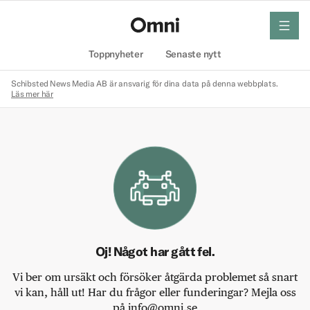
meny
Hem
Toppnyheter
Senaste nytt
Schibsted News Media AB är ansvarig för dina data på denna webbplats.
Läs mer här
Oj! Något har gått fel.
Vi ber om ursäkt och försöker åtgärda problemet så snart
vi kan, håll ut! Har du frågor eller funderingar? Mejla oss
på info@omni.se