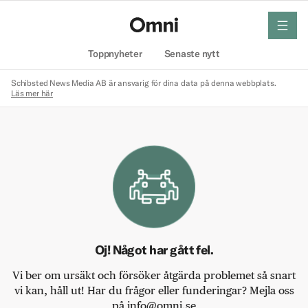
meny
Hem
Toppnyheter
Senaste nytt
Schibsted News Media AB är ansvarig för dina data på denna webbplats.
Läs mer här
Oj! Något har gått fel.
Vi ber om ursäkt och försöker åtgärda problemet så snart
vi kan, håll ut! Har du frågor eller funderingar? Mejla oss
på info@omni.se