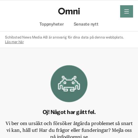
meny
Hem
Toppnyheter
Senaste nytt
Schibsted News Media AB är ansvarig för dina data på denna webbplats.
Läs mer här
Oj! Något har gått fel.
Vi ber om ursäkt och försöker åtgärda problemet så snart
vi kan, håll ut! Har du frågor eller funderingar? Mejla oss
på info@omni.se