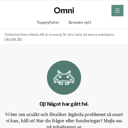
meny
Hem
Toppnyheter
Senaste nytt
Schibsted News Media AB är ansvarig för dina data på denna webbplats.
Läs mer här
Oj! Något har gått fel.
Vi ber om ursäkt och försöker åtgärda problemet så snart
vi kan, håll ut! Har du frågor eller funderingar? Mejla oss
på info@omni.se