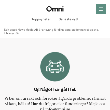
meny
Hem
Toppnyheter
Senaste nytt
Schibsted News Media AB är ansvarig för dina data på denna webbplats.
Läs mer här
Oj! Något har gått fel.
Vi ber om ursäkt och försöker åtgärda problemet så snart
vi kan, håll ut! Har du frågor eller funderingar? Mejla oss
på info@omni.se