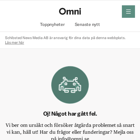
meny
Hem
Toppnyheter
Senaste nytt
Schibsted News Media AB är ansvarig för dina data på denna webbplats.
Läs mer här
Oj! Något har gått fel.
Vi ber om ursäkt och försöker åtgärda problemet så snart
vi kan, håll ut! Har du frågor eller funderingar? Mejla oss
på info@omni.se