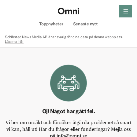
meny
Hem
Toppnyheter
Senaste nytt
Schibsted News Media AB är ansvarig för dina data på denna webbplats.
Läs mer här
Oj! Något har gått fel.
Vi ber om ursäkt och försöker åtgärda problemet så snart
vi kan, håll ut! Har du frågor eller funderingar? Mejla oss
på info@omni.se