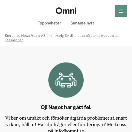
meny
Hem
Toppnyheter
Senaste nytt
Schibsted News Media AB är ansvarig för dina data på denna webbplats.
Läs mer här
Oj! Något har gått fel.
Vi ber om ursäkt och försöker åtgärda problemet så snart
vi kan, håll ut! Har du frågor eller funderingar? Mejla oss
på info@omni.se