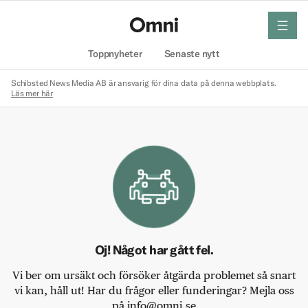
meny
Hem
Toppnyheter
Senaste nytt
Schibsted News Media AB är ansvarig för dina data på denna webbplats.
Läs mer här
Oj! Något har gått fel.
Vi ber om ursäkt och försöker åtgärda problemet så snart
vi kan, håll ut! Har du frågor eller funderingar? Mejla oss
på info@omni.se