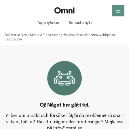
meny
Hem
Toppnyheter
Senaste nytt
Schibsted News Media AB är ansvarig för dina data på denna webbplats.
Läs mer här
Oj! Något har gått fel.
Vi ber om ursäkt och försöker åtgärda problemet så snart
vi kan, håll ut! Har du frågor eller funderingar? Mejla oss
på info@omni.se