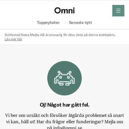
meny
Hem
Toppnyheter
Senaste nytt
Schibsted News Media AB är ansvarig för dina data på denna webbplats.
Läs mer här
Oj! Något har gått fel.
Vi ber om ursäkt och försöker åtgärda problemet så snart
vi kan, håll ut! Har du frågor eller funderingar? Mejla oss
på info@omni.se