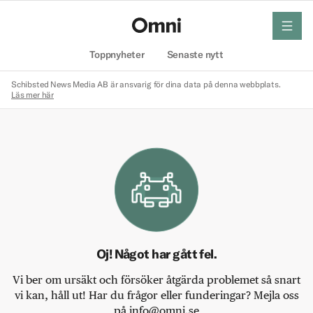
meny
Hem
Toppnyheter
Senaste nytt
Schibsted News Media AB är ansvarig för dina data på denna webbplats.
Läs mer här
Oj! Något har gått fel.
Vi ber om ursäkt och försöker åtgärda problemet så snart
vi kan, håll ut! Har du frågor eller funderingar? Mejla oss
på info@omni.se