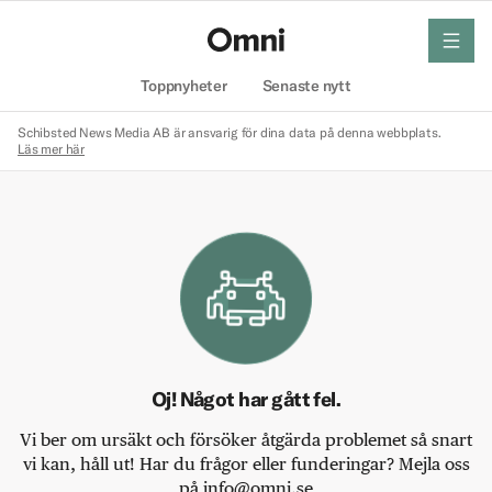
meny
Hem
Toppnyheter
Senaste nytt
Schibsted News Media AB är ansvarig för dina data på denna webbplats.
Läs mer här
Oj! Något har gått fel.
Vi ber om ursäkt och försöker åtgärda problemet så snart
vi kan, håll ut! Har du frågor eller funderingar? Mejla oss
på info@omni.se