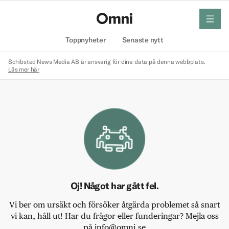
meny
Hem
Toppnyheter
Senaste nytt
Schibsted News Media AB är ansvarig för dina data på denna webbplats.
Läs mer här
Oj! Något har gått fel.
Vi ber om ursäkt och försöker åtgärda problemet så snart
vi kan, håll ut! Har du frågor eller funderingar? Mejla oss
på info@omni.se