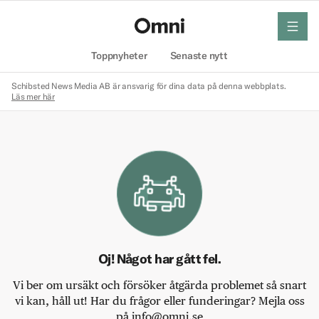
meny
Hem
Toppnyheter
Senaste nytt
Schibsted News Media AB är ansvarig för dina data på denna webbplats.
Läs mer här
Oj! Något har gått fel.
Vi ber om ursäkt och försöker åtgärda problemet så snart
vi kan, håll ut! Har du frågor eller funderingar? Mejla oss
på info@omni.se