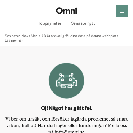
meny
Hem
Toppnyheter
Senaste nytt
Schibsted News Media AB är ansvarig för dina data på denna webbplats.
Läs mer här
Oj! Något har gått fel.
Vi ber om ursäkt och försöker åtgärda problemet så snart
vi kan, håll ut! Har du frågor eller funderingar? Mejla oss
på info@omni.se