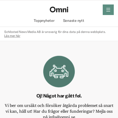
meny
Hem
Toppnyheter
Senaste nytt
Schibsted News Media AB är ansvarig för dina data på denna webbplats.
Läs mer här
Oj! Något har gått fel.
Vi ber om ursäkt och försöker åtgärda problemet så snart
vi kan, håll ut! Har du frågor eller funderingar? Mejla oss
på info@omni.se