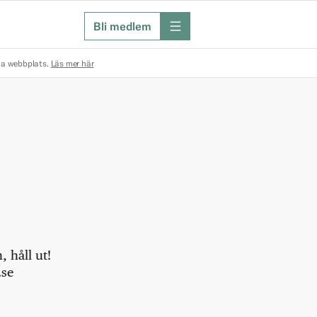
Bli medlem
meny
na webbplats.
Läs mer här
 håll ut!
.se