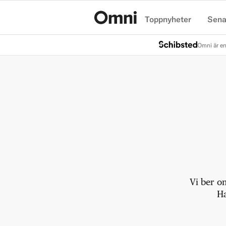
Toppnyheter
Sena
Hem
Omni är en
Vi ber o
Ha