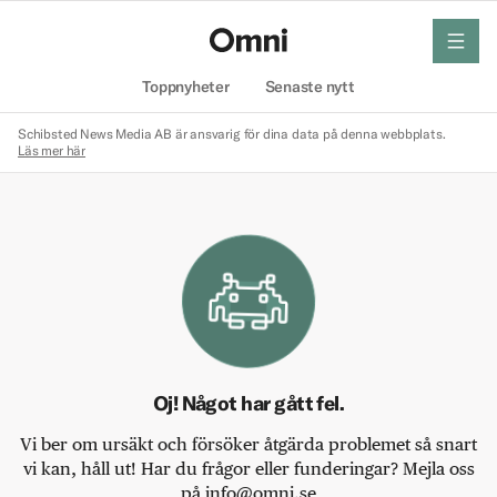
meny
Hem
Toppnyheter
Senaste nytt
Schibsted News Media AB är ansvarig för dina data på denna webbplats.
Läs mer här
Oj! Något har gått fel.
Vi ber om ursäkt och försöker åtgärda problemet så snart
vi kan, håll ut! Har du frågor eller funderingar? Mejla oss
på info@omni.se