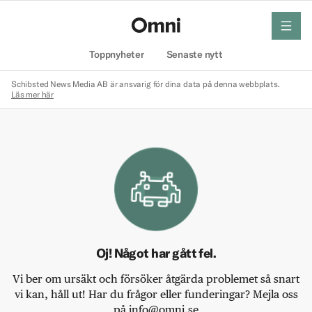
meny
Hem
Toppnyheter
Senaste nytt
Schibsted News Media AB är ansvarig för dina data på denna webbplats.
Läs mer här
Oj! Något har gått fel.
Vi ber om ursäkt och försöker åtgärda problemet så snart
vi kan, håll ut! Har du frågor eller funderingar? Mejla oss
på info@omni.se