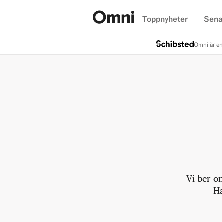
Toppnyheter
Sena
Hem
Omni är en
Vi ber o
Ha