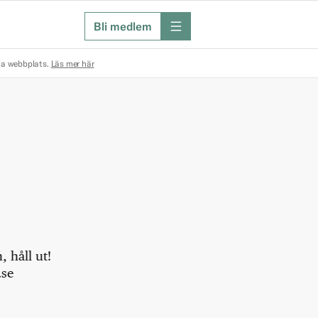
Bli medlem
meny
na webbplats.
Läs mer här
 håll ut!
.se