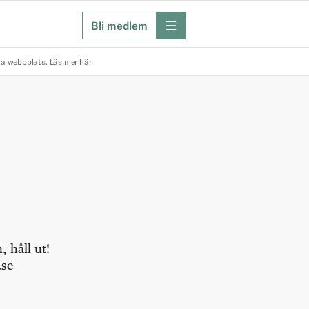
Bli medlem
meny
na webbplats.
Läs mer här
 håll ut!
.se