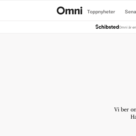
Toppnyheter
Sena
Hem
Omni är en
Vi ber o
Ha