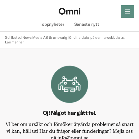
meny
Hem
Toppnyheter
Senaste nytt
Schibsted News Media AB är ansvarig för dina data på denna webbplats.
Läs mer här
Oj! Något har gått fel.
Vi ber om ursäkt och försöker åtgärda problemet så snart
vi kan, håll ut! Har du frågor eller funderingar? Mejla oss
på info@omni.se