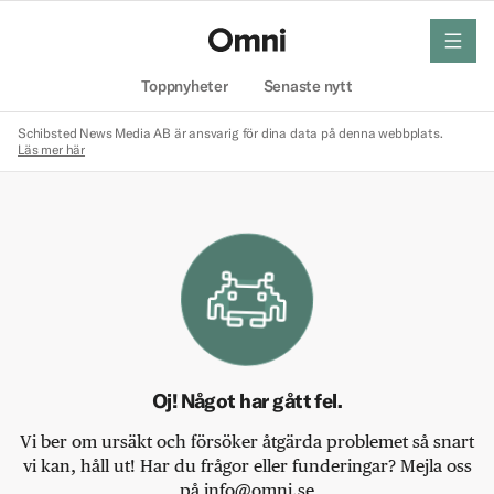
meny
Hem
Toppnyheter
Senaste nytt
Schibsted News Media AB är ansvarig för dina data på denna webbplats.
Läs mer här
Oj! Något har gått fel.
Vi ber om ursäkt och försöker åtgärda problemet så snart
vi kan, håll ut! Har du frågor eller funderingar? Mejla oss
på info@omni.se