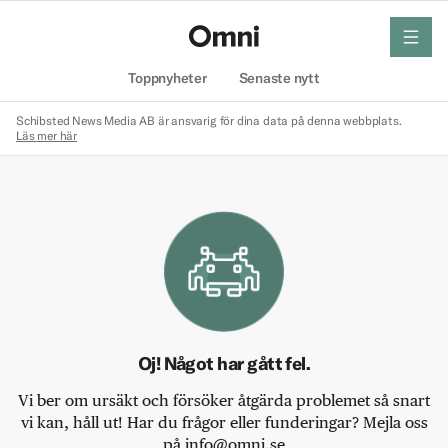
meny
Hem
Toppnyheter
Senaste nytt
Schibsted News Media AB är ansvarig för dina data på denna webbplats.
Läs mer här
Oj! Något har gått fel.
Vi ber om ursäkt och försöker åtgärda problemet så snart
vi kan, håll ut! Har du frågor eller funderingar? Mejla oss
på info@omni.se