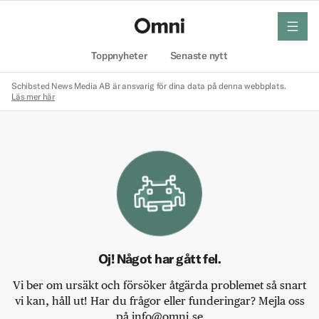
meny
Hem
Toppnyheter
Senaste nytt
Schibsted News Media AB är ansvarig för dina data på denna webbplats.
Läs mer här
Oj! Något har gått fel.
Vi ber om ursäkt och försöker åtgärda problemet så snart
vi kan, håll ut! Har du frågor eller funderingar? Mejla oss
på info@omni.se