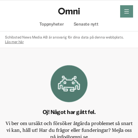
meny
Hem
Toppnyheter
Senaste nytt
Schibsted News Media AB är ansvarig för dina data på denna webbplats.
Läs mer här
Oj! Något har gått fel.
Vi ber om ursäkt och försöker åtgärda problemet så snart
vi kan, håll ut! Har du frågor eller funderingar? Mejla oss
på info@omni.se