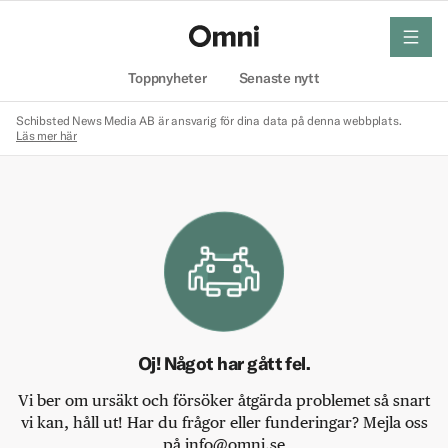
meny
Hem
Toppnyheter
Senaste nytt
Schibsted News Media AB är ansvarig för dina data på denna webbplats.
Läs mer här
Oj! Något har gått fel.
Vi ber om ursäkt och försöker åtgärda problemet så snart
vi kan, håll ut! Har du frågor eller funderingar? Mejla oss
på info@omni.se