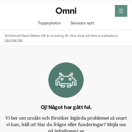
meny
Hem
Toppnyheter
Senaste nytt
Schibsted News Media AB är ansvarig för dina data på denna webbplats.
Läs mer här
Oj! Något har gått fel.
Vi ber om ursäkt och försöker åtgärda problemet så snart
vi kan, håll ut! Har du frågor eller funderingar? Mejla oss
på info@omni.se