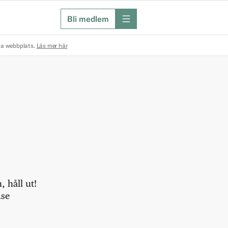
Bli medlem
meny
na webbplats.
Läs mer här
 håll ut!
.se