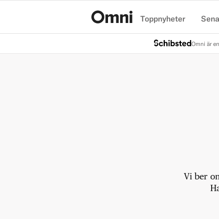
Toppnyheter
Sena
Hem
Omni är en
Vi ber o
Ha