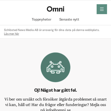
meny
Hem
Toppnyheter
Senaste nytt
Schibsted News Media AB är ansvarig för dina data på denna webbplats.
Läs mer här
Oj! Något har gått fel.
Vi ber om ursäkt och försöker åtgärda problemet så snart
vi kan, håll ut! Har du frågor eller funderingar? Mejla oss
på info@omni.se