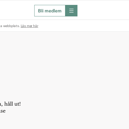
Bli medlem
meny
na webbplats.
Läs mer här
 håll ut!
.se