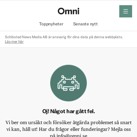
meny
Hem
Toppnyheter
Senaste nytt
Schibsted News Media AB är ansvarig för dina data på denna webbplats.
Läs mer här
Oj! Något har gått fel.
Vi ber om ursäkt och försöker åtgärda problemet så snart
vi kan, håll ut! Har du frågor eller funderingar? Mejla oss
på info@omni.se