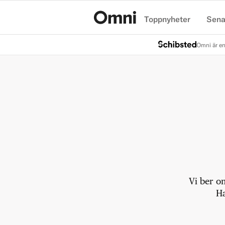
Toppnyheter
Sena
Hem
Omni är en
Vi ber o
Ha