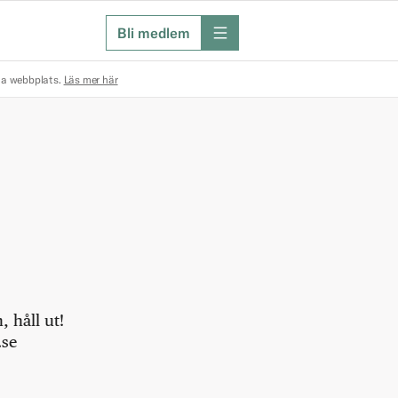
Bli medlem
meny
na webbplats.
Läs mer här
 håll ut!
.se