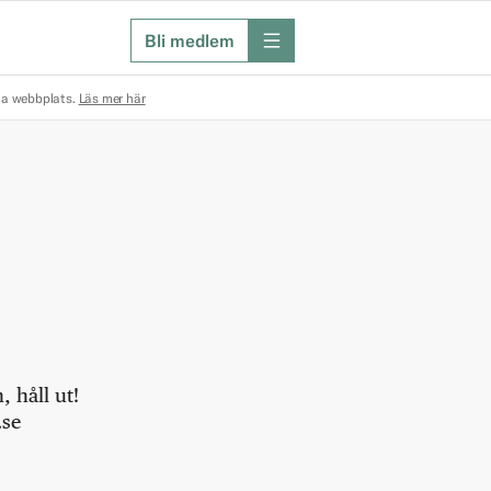
Bli medlem
meny
na webbplats.
Läs mer här
 håll ut!
.se