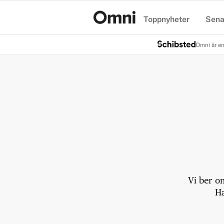
Toppnyheter
Sena
Hem
Omni är en
Vi ber o
Ha