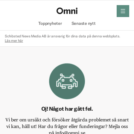
meny
Hem
Toppnyheter
Senaste nytt
Schibsted News Media AB är ansvarig för dina data på denna webbplats.
Läs mer här
Oj! Något har gått fel.
Vi ber om ursäkt och försöker åtgärda problemet så snart
vi kan, håll ut! Har du frågor eller funderingar? Mejla oss
på info@omni.se