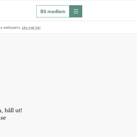
Bli medlem
meny
na webbplats.
Läs mer här
 håll ut!
.se