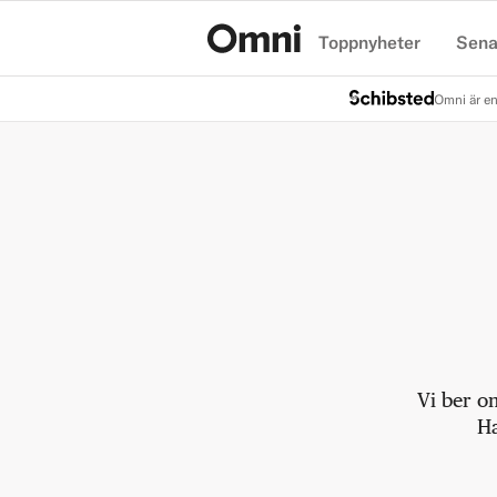
Toppnyheter
Sena
Hem
Omni är en
Vi ber o
Ha