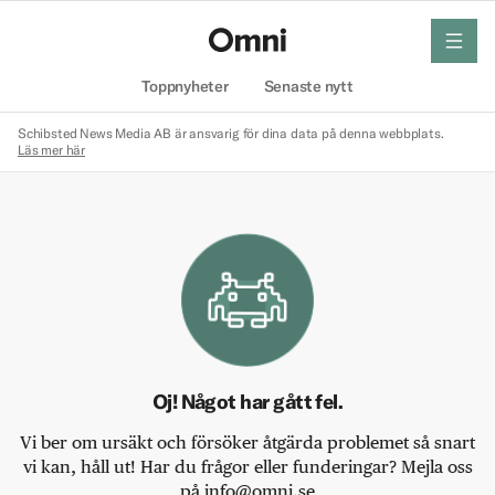
meny
Hem
Toppnyheter
Senaste nytt
Schibsted News Media AB är ansvarig för dina data på denna webbplats.
Läs mer här
Oj! Något har gått fel.
Vi ber om ursäkt och försöker åtgärda problemet så snart
vi kan, håll ut! Har du frågor eller funderingar? Mejla oss
på info@omni.se