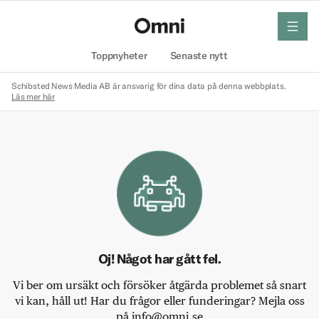
meny
Hem
Toppnyheter
Senaste nytt
Schibsted News Media AB är ansvarig för dina data på denna webbplats.
Läs mer här
Oj! Något har gått fel.
Vi ber om ursäkt och försöker åtgärda problemet så snart
vi kan, håll ut! Har du frågor eller funderingar? Mejla oss
på info@omni.se