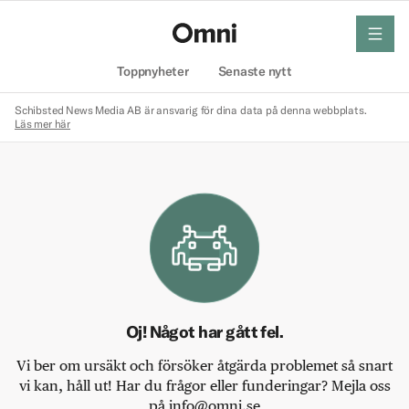
meny
Hem
Toppnyheter
Senaste nytt
Schibsted News Media AB är ansvarig för dina data på denna webbplats.
Läs mer här
Oj! Något har gått fel.
Vi ber om ursäkt och försöker åtgärda problemet så snart
vi kan, håll ut! Har du frågor eller funderingar? Mejla oss
på info@omni.se