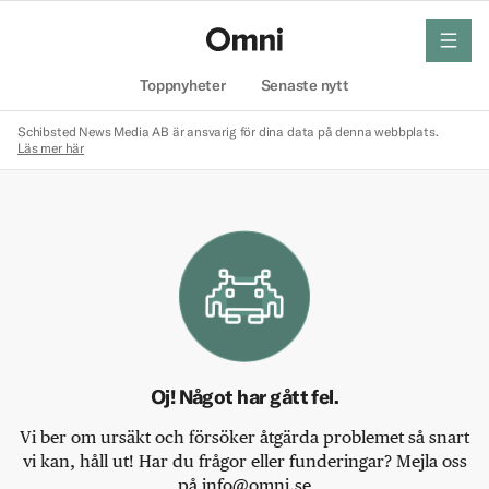
meny
Hem
Toppnyheter
Senaste nytt
Schibsted News Media AB är ansvarig för dina data på denna webbplats.
Läs mer här
Oj! Något har gått fel.
Vi ber om ursäkt och försöker åtgärda problemet så snart
vi kan, håll ut! Har du frågor eller funderingar? Mejla oss
på info@omni.se