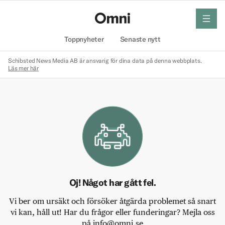
meny
Hem
Toppnyheter
Senaste nytt
Schibsted News Media AB är ansvarig för dina data på denna webbplats.
Läs mer här
Oj! Något har gått fel.
Vi ber om ursäkt och försöker åtgärda problemet så snart
vi kan, håll ut! Har du frågor eller funderingar? Mejla oss
på info@omni.se