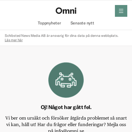
meny
Hem
Toppnyheter
Senaste nytt
Schibsted News Media AB är ansvarig för dina data på denna webbplats.
Läs mer här
Oj! Något har gått fel.
Vi ber om ursäkt och försöker åtgärda problemet så snart
vi kan, håll ut! Har du frågor eller funderingar? Mejla oss
på info@omni.se