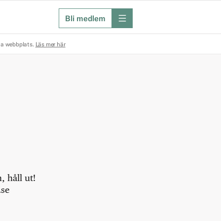
Bli medlem
meny
na webbplats.
Läs mer här
 håll ut!
.se