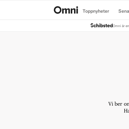
Toppnyheter
Sena
Hem
Omni är en
Vi ber o
Ha