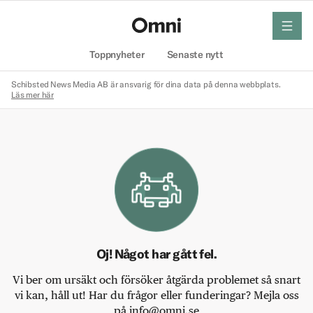
meny
Hem
Toppnyheter
Senaste nytt
Schibsted News Media AB är ansvarig för dina data på denna webbplats.
Läs mer här
Oj! Något har gått fel.
Vi ber om ursäkt och försöker åtgärda problemet så snart
vi kan, håll ut! Har du frågor eller funderingar? Mejla oss
på info@omni.se