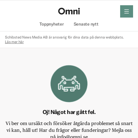
meny
Hem
Toppnyheter
Senaste nytt
Schibsted News Media AB är ansvarig för dina data på denna webbplats.
Läs mer här
Oj! Något har gått fel.
Vi ber om ursäkt och försöker åtgärda problemet så snart
vi kan, håll ut! Har du frågor eller funderingar? Mejla oss
på info@omni.se