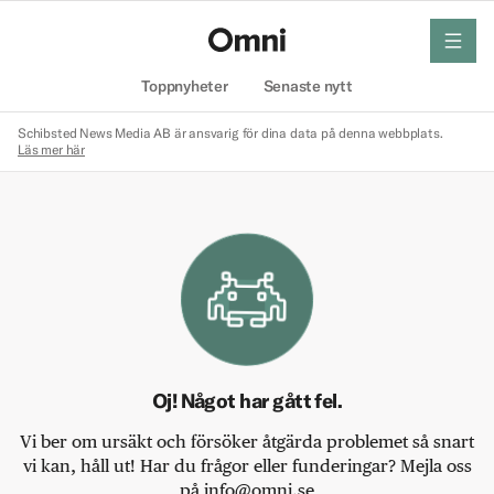
meny
Hem
Toppnyheter
Senaste nytt
Schibsted News Media AB är ansvarig för dina data på denna webbplats.
Läs mer här
Oj! Något har gått fel.
Vi ber om ursäkt och försöker åtgärda problemet så snart
vi kan, håll ut! Har du frågor eller funderingar? Mejla oss
på info@omni.se