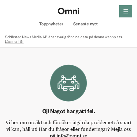
meny
Hem
Toppnyheter
Senaste nytt
Schibsted News Media AB är ansvarig för dina data på denna webbplats.
Läs mer här
Oj! Något har gått fel.
Vi ber om ursäkt och försöker åtgärda problemet så snart
vi kan, håll ut! Har du frågor eller funderingar? Mejla oss
på info@omni.se