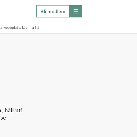
Bli medlem
meny
na webbplats.
Läs mer här
 håll ut!
.se