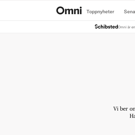
Toppnyheter
Sena
Hem
Omni är en
Vi ber o
Ha