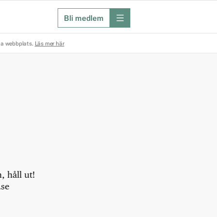
Bli medlem
meny
na webbplats.
Läs mer här
 håll ut!
.se