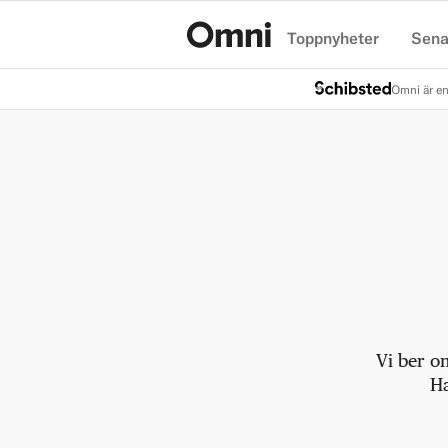
Toppnyheter
Sena
Hem
Omni är en
Vi ber o
Ha